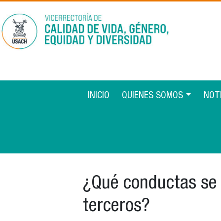
Pasar al contenido principal
Main navigation 2
INICIO
QUIENES SOMOS
NOT
¿Qué conductas se c
terceros?